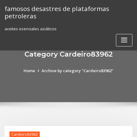
Skip
famosos desastres de plataformas
to
petroleras
content
aceites esenciales asiáticos
Category Cardeiro83962
Home
Archive by category "Cardeiro83962"
Cardeiro83962