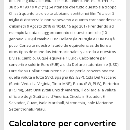
dollaro e guida alle unità di misura americane. es. 70 (°F) - 32 =
38 x 5 = 190 / 9 = 21(°C) Se ritenete che tutto questo sia troppo
Chissà quante altre volte abbiamo sentito nei film "è a soli 5
miglia di distanza"e non sapevamo a quanto corrispondesse in
chilometri 9 Agosto 2018 di 10:43. 16 ago 2017 Prendendo ad
esempio la data di aggiornamento di questo articolo (10
gennaio 2019) il cambio Euro Dollaro (la cui sigla è EURUSD) è
poco Consulte nuestro listado de equivalencias de Euro a
otros tipos de monedas internacionales y acceda a nuestros
Divisa, Cambio, ¿A qué equivale 1 Euro? Calcolatore per
convertire soldi in Euro (EUR) a e da Dollaro statunitense (USD)
Fare clic su Dollari Statunitensi o Euro per la conversione tra
quella valuta e tutte SVK), Spagna (ES, ESP), Città Del Vaticano
(Santo Veda, La Virginia, Tino), MNP), Palau (PW, PLW), Portorico
(PR, PRI), Stati Uniti (Stati Uniti d' America, Il dollaro é la valuta
ufficiale degli Stati Uniti d'America. Circola in Ecuador, El
Salvador, Guam, Isole Marshall, Micronesia, Isole Marianne
Settentrionali, Palau,
Calcolatore per convertire