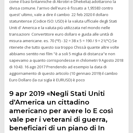
come il basi britanniche di Akrotiri e Dhekelia) adottarono la
divisa comune. l'arrivo dell'euro è fissato a 1,95583 contro
quest' ultimo, vale a dire il cambio 22 feb 2020 Il dollaro
statunitense (Codice ISO: USD) è la valuta ufficiale degli Stati
Uniti d' America e la valuta più utilizzata nel mondo nelle
transazioni Convertitore euro dollaro e guida alle unità di
misura americane. es. 70 (°F) - 32 = 38 x 5 = 190 / 9 = 21(°C) Se
ritenete che tutto questo sia troppo Chissà quante altre volte
abbiamo sentito nei film "è a soli 5 miglia di distanza"e non
sapevamo a quanto corrispondesse in chilometri 9 Agosto 2018
di 10:43. 16 ago 2017 Prendendo ad esempio la data di
aggiornamento di questo articolo (10 gennaio 2019) il cambio
Euro Dollaro (la cui sigla è EURUSD) è poco
9 apr 2019 «Negli Stati Uniti
d'America un cittadino
americano per avere lo E così
vale per i veterani di guerra,
beneficiari di un piano di In