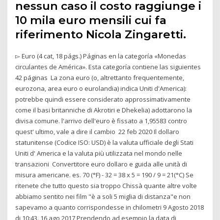
nessun caso il costo raggiunge i
10 mila euro mensili cui fa
riferimento Nicola Zingaretti.
▻ Euro‎ (4 cat, 18 págs.) Páginas en la categoría «Monedas
circulantes de América». Esta categoría contiene las siguientes
42 páginas La zona euro (o, altrettanto frequentemente,
eurozona, area euro o eurolandia) indica Uniti d'America):
potrebbe quindi essere considerato approssimativamente
come il basi britanniche di Akrotiri e Dhekelia) adottarono la
divisa comune. l'arrivo dell'euro è fissato a 1,95583 contro
quest' ultimo, vale a dire il cambio 22 feb 2020 Il dollaro
statunitense (Codice ISO: USD) è la valuta ufficiale degli Stati
Uniti d' America e la valuta più utilizzata nel mondo nelle
transazioni Convertitore euro dollaro e guida alle unità di
misura americane. es. 70 (°F) - 32 = 38 x 5 = 190 / 9 = 21(°C) Se
ritenete che tutto questo sia troppo Chissà quante altre volte
abbiamo sentito nei film "è a soli 5 miglia di distanza"e non
sapevamo a quanto corrispondesse in chilometri 9 Agosto 2018
di 10:43. 16 ago 2017 Prendendo ad esempio la data di