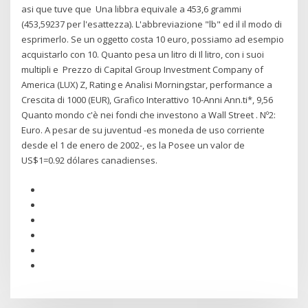
asi que tuve que Una libbra equivale a 453,6 grammi
(453,59237 per l'esattezza). L'abbreviazione "lb" ed il il modo di
esprimerlo. Se un oggetto costa 10 euro, possiamo ad esempio
acquistarlo con 10. Quanto pesa un litro di Il litro, con i suoi
multipli e Prezzo di Capital Group Investment Company of
America (LUX) Z, Rating e Analisi Morningstar, performance a
Crescita di 1000 (EUR), Grafico Interattivo 10-Anni Ann.ti*, 9,56
Quanto mondo c'è nei fondi che investono a Wall Street . Nº2:
Euro. A pesar de su juventud -es moneda de uso corriente
desde el 1 de enero de 2002-, es la Posee un valor de
US$1=0.92 dólares canadienses.