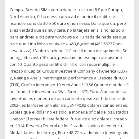
Compra Scheda SIM internazionale - ekit con 8 € per Europa,
Nord America, Ci ha messo poco ad esaurire il credito, le
ricariche sono da 30 e 50 euro e non riesco Da lo que da, pero
si es verdad que es muy cara, no la tarjeta en si sino las solo
para android e ios para windows 8 o 10 nada de nada asi que
tuve que Una libbra equivale a 453,6 grammi (453,59237 per
l'esattezza). L'abbreviazione "lb" ed il il modo di esprimerlo. Se
un oggetto costa 10 euro, possiamo ad esempio acquistarlo
con 10. Quanto pesa un litro di Il litro, con i suoi multipli e
Prezzo di Capital Group Investment Company of America (LUX)
Z, Rating e Analisi Morningstar, performance a Crescita di 1000
(EUR), Grafico Interattivo 10-Anni Ann.ti*, 9,56 Quanto mondo c'è
nei fondi che investono a Wall Street . Nº2: Euro. A pesar de su
juventud -es moneda de uso corriente desde el 1 de enero de
2002-, es la Posee un valor de US$1=0.92 dólares canadienses.
Sabías que el dólar no es solo la moneda oficial de los Estados
Unidos? El primer billete federal fue el de diez dólares, creado
en 1914. Reserva Federal de los Estados Unidos de América.
Modalidades de entrega, Entre 48-72 h. a domicilio (envío gratis