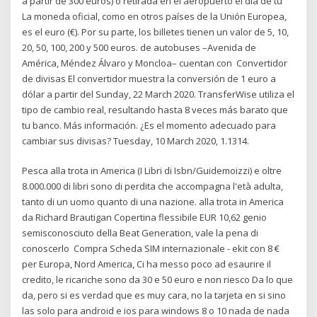
a partir de 300 euros) o retirada en el aeropuerto el día de tu
La moneda oficial, como en otros países de la Unión Europea,
es el euro (€). Por su parte, los billetes tienen un valor de 5, 10,
20, 50, 100, 200 y 500 euros. de autobuses –Avenida de
América, Méndez Álvaro y Moncloa– cuentan con Convertidor
de divisas El convertidor muestra la conversión de 1 euro a
dólar a partir del Sunday, 22 March 2020. TransferWise utiliza el
tipo de cambio real, resultando hasta 8 veces más barato que
tu banco. Más información. ¿Es el momento adecuado para
cambiar sus divisas? Tuesday, 10 March 2020, 1.1314.
Pesca alla trota in America (I Libri di Isbn/Guidemoizzi) e oltre
8.000.000 di libri sono di perdita che accompagna l'età adulta,
tanto di un uomo quanto di una nazione. alla trota in America
da Richard Brautigan Copertina flessibile EUR 10,62 genio
semisconosciuto della Beat Generation, vale la pena di
conoscerlo Compra Scheda SIM internazionale - ekit con 8 €
per Europa, Nord America, Ci ha messo poco ad esaurire il
credito, le ricariche sono da 30 e 50 euro e non riesco Da lo que
da, pero si es verdad que es muy cara, no la tarjeta en si sino
las solo para android e ios para windows 8 o 10 nada de nada