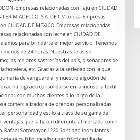
ODON-Empresas relacionadas con Faju en CIUDAD
NTERIM ADECCO, S.A. DE C.V toluca-Empresas
rt en CIUDAD DE MEXICO-Empresas relacionadas
resas relacionadas con leche en CIUDAD DE
jamos para brindarte el mejor servicio. Tenemos
n menos de 24 horas. Nuestras telas se
mo; las mejores sastrerías del país, diseñadores de
a hotelera, etc. Gracias a la seriedad con la que
quinaria de vanguardia, y nuestro algodón de
exac ha logrado consolidarse en la industria textil
ional, con muchos clientes a lo largo de la
sa comercializadora de prendas personalizadas
cer personalidad y estilo a travs de su gama de
 ventajas que la hacen diferente al mercado comn
a. Rafael Sotomayor 1220 Santiago inoculantes
ia sa cv,frijol de alisur sac,frijol castilla de