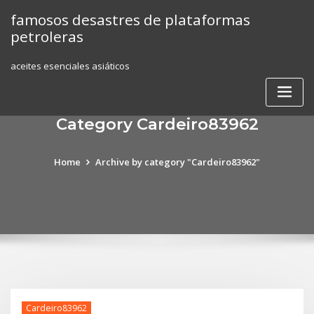
Skip
famosos desastres de plataformas
to
petroleras
content
aceites esenciales asiáticos
Category Cardeiro83962
Home
Archive by category "Cardeiro83962"
Cardeiro83962