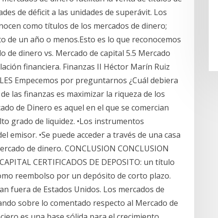
des de déficit a las unidades de superávit. Los
nocen como títulos de los mercados de dinero;
nto de un año o menos.Esto es lo que reconocemos
o de dinero vs. Mercado de capital 5.5 Mercado
ación financiera. Finanzas II Héctor Marín Ruiz
ES Empecemos por preguntarnos ¿Cuál debiera
o de las finanzas es maximizar la riqueza de los
cado de Dinero es aquel en el que se comercian
lto grado de liquidez. •Los instrumentos
del emisor. •Se puede acceder a través de una casa
e mercado de dinero. CONCLUSION CONCLUSION
PITAL CERTIFICADOS DE DEPOSITO: un título
como reembolso por un depósito de corto plazo.
an fuera de Estados Unidos. Los mercados de
do sobre lo comentado respecto al Mercado de
ciero es una base sólida para el crecimiento