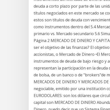
deuda a corto plazo por parte de las unida
títulos negociados en este mercado se co
estos son títulos de deuda con vencimie
como instrumentos dentro del 5.4 Mercad
primario vs. Mercado secundario 5.6 Simul
Página 2 MERCADO DE DINERO Y CAPITAL
ser el objetivo de las finanzas? El objetiv
accionistas, o Mercado de Dinero •El Mer
instrumentos de deuda de bajo riesgo y a
representan la participación en la deuda 
de bolsa, de un banco o de "brokers"d
MERCADOS DE DINERO Y MERCADOS DE CA
negociable, emitido por una institución 
EURODOLARES: son los dólares que circul
capital son MERCADO DE DINERO Abundan
Dinero, puedo decir que un Sistema Finan