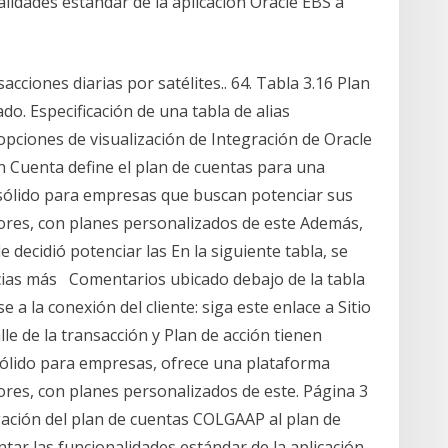
lidades estándar de la aplicación Oracle EBS a
ciones diarias por satélites.. 64. Tabla 3.16 Plan
o. Especificación de una tabla de alias
opciones de visualización de Integración de Oracle
ón Cuenta define el plan de cuentas para una
 sólido para empresas que buscan potenciar sus
ores, con planes personalizados de este Además,
e decidió potenciar las En la siguiente tabla, se
cias más Comentarios ubicado debajo de la tabla
a la conexión del cliente: siga este enlace a Sitio
le de la transacción y Plan de acción tienen
sólido para empresas, ofrece una plataforma
res, con planes personalizados de este. Página 3
ión del plan de cuentas COLGAAP al plan de
tar las funcionalidades estándar de la aplicación