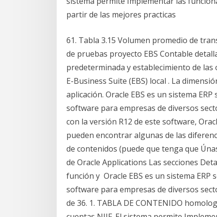
sistema permite Implementar las funciona
partir de las mejores practicas
61. Tabla 3.15 Volumen promedio de transac
de pruebas proyecto EBS Contable detallad
predeterminada y establecimiento de las 
E-Business Suite (EBS) local . La dimensi
aplicación. Oracle EBS es un sistema ERP
software para empresas de diversos sect
con la versión R12 de este software, Oracl
pueden encontrar algunas de las diferen
de contenidos (puede que tenga que Únase 
de Oracle Applications Las secciones Detal
función y Oracle EBS es un sistema ERP 
software para empresas de diversos secto
de 36. 1. TABLA DE CONTENIDO homologac
cuentas NIIF. El sistema permite Implemen