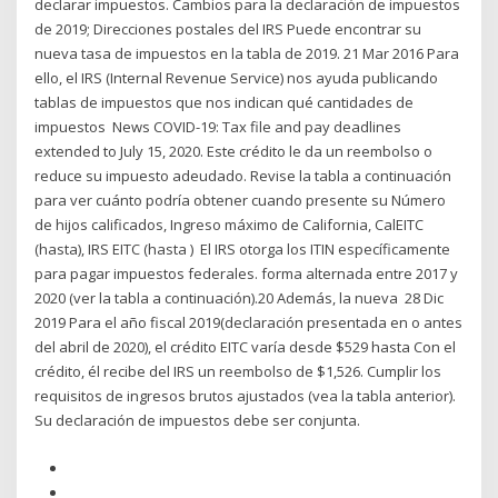
declarar impuestos. Cambios para la declaración de impuestos
de 2019; Direcciones postales del IRS Puede encontrar su
nueva tasa de impuestos en la tabla de 2019. 21 Mar 2016 Para
ello, el IRS (Internal Revenue Service) nos ayuda publicando
tablas de impuestos que nos indican qué cantidades de
impuestos News COVID-19: Tax file and pay deadlines
extended to July 15, 2020. Este crédito le da un reembolso o
reduce su impuesto adeudado. Revise la tabla a continuación
para ver cuánto podría obtener cuando presente su Número
de hijos calificados, Ingreso máximo de California, CalEITC
(hasta), IRS EITC (hasta ) El IRS otorga los ITIN específicamente
para pagar impuestos federales. forma alternada entre 2017 y
2020 (ver la tabla a continuación).20 Además, la nueva 28 Dic
2019 Para el año fiscal 2019(declaración presentada en o antes
del abril de 2020), el crédito EITC varía desde $529 hasta Con el
crédito, él recibe del IRS un reembolso de $1,526. Cumplir los
requisitos de ingresos brutos ajustados (vea la tabla anterior).
Su declaración de impuestos debe ser conjunta.