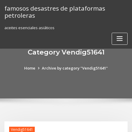
Skip
famosos desastres de plataformas
to
petroleras
content
aceites esenciales asiáticos
Category Vendig51641
Home
Archive by category "Vendig51641"
Vendig51641