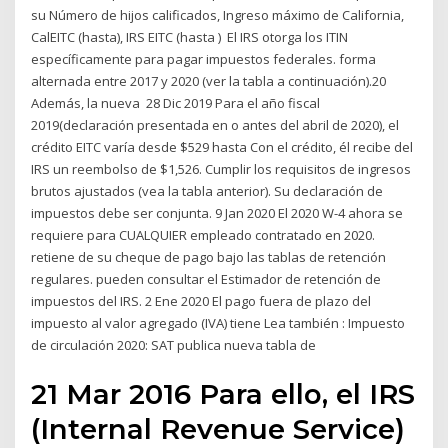
su Número de hijos calificados, Ingreso máximo de California,
CalEITC (hasta), IRS EITC (hasta ) El IRS otorga los ITIN
específicamente para pagar impuestos federales. forma
alternada entre 2017 y 2020 (ver la tabla a continuación).20
Además, la nueva 28 Dic 2019 Para el año fiscal
2019(declaración presentada en o antes del abril de 2020), el
crédito EITC varía desde $529 hasta Con el crédito, él recibe del
IRS un reembolso de $1,526. Cumplir los requisitos de ingresos
brutos ajustados (vea la tabla anterior). Su declaración de
impuestos debe ser conjunta. 9 Jan 2020 El 2020 W-4 ahora se
requiere para CUALQUIER empleado contratado en 2020.
retiene de su cheque de pago bajo las tablas de retención
regulares. pueden consultar el Estimador de retención de
impuestos del IRS. 2 Ene 2020 El pago fuera de plazo del
impuesto al valor agregado (IVA) tiene Lea también : Impuesto
de circulación 2020: SAT publica nueva tabla de
21 Mar 2016 Para ello, el IRS
(Internal Revenue Service)